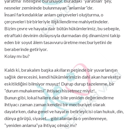
yaratma” niteliğine bürünüyor. Buradaki “yaratılan” şey,
nesneler zemininde bulunmayan “anlamlar”dır.
İnsanî farkındalıklar anlam çerçeveleri oluşturma, o
çerçeveleri birbirleriyle ilişkilendirme mahiyetindeler.
Bizim çevre ve hayata dair bütün hükümlerimiz, bu sebeple,
etraftaki devinim dolayısıyla durmadan dış dinamizmi takip
eden bir soyut âlem tasavvuru üretme mecburiyetini de
beraberinde getiriyor.
Kolay mı bu?
Kaldı ki, bırakalım başka akılların peşinde bir yuvarlanışın
sağlık derecesini, kendi hükümlerimizin dahî akan hareketçe
eskitildiğini bilmiyor muyuz! Durup durup tazelenme, bir
“durum muhakemesi” ihtiyacı hissetmez miyiz!..
Bunun gibi, lokal hallere dair bile yeniden değerlendirme
ihtiyacı zaman zaman kendini bir mecburiyet olarak
dayatırken, daha genel ve hayatın belirleyicisi olan hukuk, din,
dünya görüşü, siyaset… gibi alanlarda o yenilenmeye,
“yeniden anlama”ya ihtiyaç olmaz mı?