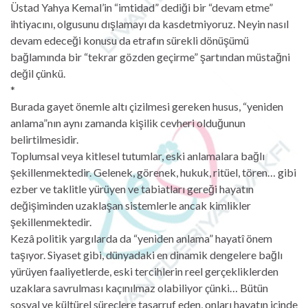
Üstad Yahya Kemal’in “imtidad” dediği bir “devam etme”
ihtiyacını, olgusunu dışlamayı da kasdetmiyoruz. Neyin nasıl
devam edeceği konusu da etrafın sürekli dönüşümü
bağlamında bir “tekrar gözden geçirme” şartından müstağni
değil çünkü.
*
Burada gayet önemle altı çizilmesi gereken husus, “yeniden
anlama”nın aynı zamanda kişilik cevheri olduğunun
belirtilmesidir.
Toplumsal veya kitlesel tutumlar, eski anlamalara bağlı
şekillenmektedir. Gelenek, görenek, hukuk, ritüel, tören… gibi
ezber ve taklitle yürüyen ve tabiatları gereği hayatın
değişiminden uzaklaşan sistemlerle ancak kimlikler
şekillenmektedir.
Kezâ politik yargılarda da “yeniden anlama” hayatî önem
taşıyor. Siyaset gibi, dünyadaki en dinamik dengelere bağlı
yürüyen faaliyetlerde, eski tercihlerin reel gerçekliklerden
uzaklara savrulması kaçınılmaz olabiliyor çünki… Bütün
sosyal ve kültürel süreçlere tasarruf eden, onları hayatın içinde