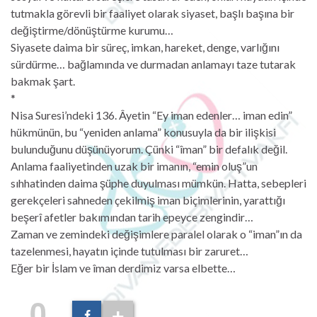
tutmakla görevli bir faaliyet olarak siyaset, başlı başına bir
değiştirme/dönüştürme kurumu…
Siyasete daima bir süreç, imkan, hareket, denge, varlığını
sürdürme… bağlamında ve durmadan anlamayı taze tutarak
bakmak şart.
*
Nisa Suresi’ndeki 136. Âyetin “Ey iman edenler… iman edin”
hükmünün, bu “yeniden anlama” konusuyla da bir ilişkisi
bulunduğunu düşünüyorum. Çünki “îman” bir defalık değil.
Anlama faaliyetinden uzak bir imanın, “emin oluş”un
sıhhatinden daima şüphe duyulması mümkün. Hatta, sebepleri
gerekçeleri sahneden çekilmiş iman biçimlerinin, yarattığı
beşerî afetler bakımından tarih epeyce zengindir…
Zaman ve zemindeki değişimlere paralel olarak o “iman”ın da
tazelenmesi, hayatın içinde tutulması bir zaruret…
Eğer bir İslam ve îman derdimiz varsa elbette…
0