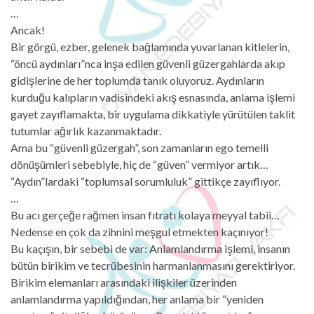
…
Ancak!
Bir görgü, ezber, gelenek bağlamında yuvarlanan kitlelerin,
“öncü aydınları”nca inşa edilen güvenli güzergahlarda akıp
gidişlerine de her toplumda tanık oluyoruz. Aydınların
kurduğu kalıpların vadisindeki akış esnasında, anlama işlemi
gayet zayıflamakta, bir uygulama dikkatiyle yürütülen taklit
tutumlar ağırlık kazanmaktadır.
Ama bu “güvenli güzergah”, son zamanların ego temelli
dönüşümleri sebebiyle, hiç de “güven” vermiyor artık…
“Aydın”lardaki “toplumsal sorumluluk” gittikçe zayıflıyor.
…
Bu acı gerçeğe rağmen insan fıtratı kolaya meyyal tabii…
Nedense en çok da zihnini meşgul etmekten kaçınıyor!
Bu kaçışın, bir sebebi de var: Anlamlandırma işlemi, insanın
bütün birikim ve tecrübesinin harmanlanmasını gerektiriyor.
Birikim elemanları arasındaki ilişkiler üzerinden
anlamlandırma yapıldığından, her anlama bir “yeniden