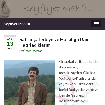
Keyfiyet Mahfili
Togg
navig
Satranç, Terbiye ve Hocalığa Dair
ARA
13
Hatırladıklarım
2014
By
Ömer Özercan
Ortaokul ve lisede talebe
iken satranç
meraklısıydım. Okulda
“eğitsel kol” adı altında
çeşitli konularda ders
harici faaliyetler vardı ve
ben de “satranç
kolu”ndayım. Aynı