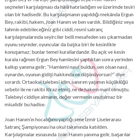
seçmeleri karşılaşması da hâlâ hatırladığım ve üzerimde tesiri
olan bir hadisedir. Bu karşılaşmanın yapıldığı mekânda Ergun
Bey, rakibi, hakem, Joan Hanım ve ben vardık. Bildiğiniz veya
tahmin edebileceğiniz gibi ciddî, resmî satranç
karşılaşmalarında seyirciler belli mesafeden ses çıkarmadan
oyunu seyreder, oyuncular da başka biri ile kesinlikle
konuşamaz; bunlar temel kurallardandır. Bu açık ve kesin
kurala rağmen Ergun Bey hamlesini yaptıktan sonra yerinden
kalkıp yanıma gelir; “Hamlemi nasıl buldun, sen olsan nasıl
oynardın, oyunun gidişi hakkında ne düşünüyorsun?” diye
sorardı. Ortaokul talebesi idim, sanırım yaşımın küçüklüğü
sebebi ile ne rakibi itiraz etmiş, ne de hakem manî olmuştu.
Talebeyi ciddiye almanın, değer vermenin unutulmaz bir
misalidir bu hadise.
Joan Hanım’ın hocalığımı yaptığı sene İzmir Liselerarası
Satranç Şampiyonası’na okul takımında katıldım.
Karşılaşmalar esnasında Joan Hanım yanıma gelir, başarılar