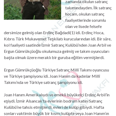
zamanda okulun satranç
takımındaydım. İlk satranç
hocam, okulun satranç
faaliyetlerinde sorumlu
olan ve lisede felsefe
dersimize gelmiş olan Erdinç Bağdadi(1) idi. Erdinç Hoca,
Kıbrıs Türk Mukavemet Teşkilatı kurucularından idi. Bir süre,
kol faaliyeti saatinde İzmir Satranç Kulübü’nden Joan Arbil ve
Ergun Gümrükçüoğlu okulumuza gelmiş ve takım oyuncuları
başta olmak üzere meraklı bir guruba eğitim vermişlerdi.
Ergun Gümrükçüoğlu Türkiye Satranç Millî Takımı oyuncusu
ve Türkiye şampiyonu idi. Joan Hanım da kadınlar Millî
Takımı’nda ve Türkiye satranç şampiyonu idi.
Joan Hanım Amerikalıydı ve emekli büyükelçi Erdinç Arbil’in
eşiydi. İzmir Alsancak’ta evlerinin bodrum katını Satranç
Kulübü’ne tahsis etmişlerdi, evleri de kulüp gibiydi. Hafta
sonları vaktimin büyük bir kısmı kulüpte veya Joan Hanım’ın