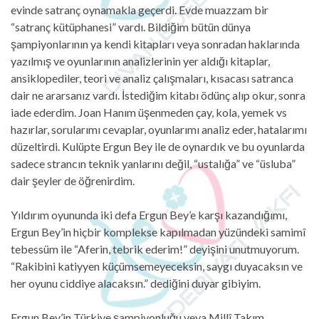
evinde satranç oynamakla geçerdi. Evde muazzam bir
“satranç kütüphanesi” vardı. Bildiğim bütün dünya
şampiyonlarının ya kendi kitapları veya sonradan haklarında
yazılmış ve oyunlarının analizlerinin yer aldığı kitaplar,
ansiklopediler, teori ve analiz çalışmaları, kısacası satranca
dair ne ararsanız vardı. İstediğim kitabı ödünç alıp okur, sonra
iade ederdim. Joan Hanım üşenmeden çay, kola, yemek vs
hazırlar, sorularımı cevaplar, oyunlarımı analiz eder, hatalarımı
düzeltirdi. Kulüpte Ergun Bey ile de oynardık ve bu oyunlarda
sadece strancın teknik yanlarını değil, “ustalığa” ve “üsluba”
dair şeyler de öğrenirdim.
Yıldırım oyununda iki defa Ergun Bey’e karşı kazandığımı,
Ergun Bey’in hiçbir komplekse kapılmadan yüzündeki samimî
tebessüm ile “Aferin, tebrik ederim!” deyişini unutmuyorum.
“Rakibini katiyyen küçümsemeyeceksin, saygı duyacaksın ve
her oyunu ciddiye alacaksın.” dediğini duyar gibiyim.
Ergun Bey’in Türkiye şampiyonluğu veya Millî Takım