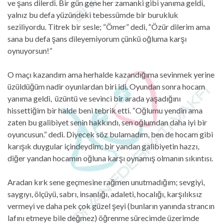
ve şans dilerdi. Bir gün gene her zamanki gibi yanıma geldi,
yalnız bu defa yüzündeki tebessümde bir burukluk
seziliyordu. Titrek bir sesle; “Ömer” dedi, “Özür dilerim ama
sana bu defa şans dileyemiyorum çünkü oğluma karşı
oynuyorsun!”
O maçı kazandım ama herhalde kazandığıma sevinmek yerine
üzüldüğüm nadir oyunlardan biri idi. Oyundan sonra hocam
yanıma geldi, üzüntü ve sevinci bir arada yaşadığını
hissettiğim bir halde beni tebrik etti. “Oğlumu yendin ama
zaten bu galibiyet senin hakkındı, sen oğlumdan daha iyi bir
oyuncusun.” dedi. Diyecek söz bulamadım, ben de hocam gibi
karışık duygular içindeydim; bir yandan galibiyetin hazzı,
diğer yandan hocamın oğluna karşı oynamış olmanın sıkıntısı.
Aradan kırk sene geçmesine rağmen unutmadığım; sevgiyi,
saygıyı, ölçüyü, sabrı, insanlığı, adaleti, hocalığı, karşılıksız
vermeyi ve daha pek çok güzel şeyi (bunların yanında strancın
lafını etmeye bile değmez) öğrenme sürecimde üzerimde