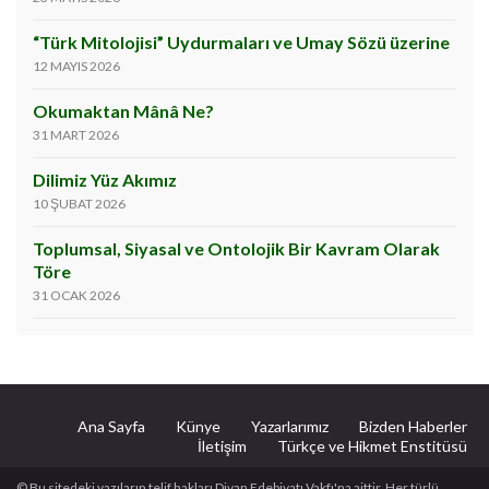
“Türk Mitolojisi” Uydurmaları ve Umay Sözü üzerine
12 MAYIS 2026
Okumaktan Mânâ Ne?
31 MART 2026
Dilimiz Yüz Akımız
10 ŞUBAT 2026
Toplumsal, Siyasal ve Ontolojik Bir Kavram Olarak
Töre
31 OCAK 2026
Ana Sayfa
Künye
Yazarlarımız
Bizden Haberler
İletişim
Türkçe ve Hikmet Enstitüsü
© Bu sitedeki yazıların telif hakları Divan Edebiyatı Vakfı'na aittir. Her türlü