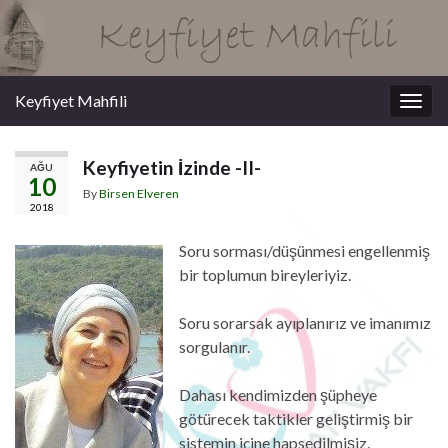
Keyfiyet Mahfili
Togg
navig
Keyfiyetin İzinde -II-
AĞU
10
By
Birsen Elveren
2018
Soru sorması/düşünmesi engellenmiş
bir toplumun bireyleriyiz.
Soru sorarsak ayıplanırız ve imanımız
sorgulanır.
Dahası kendimizden şüpheye
götürecek taktikler geliştirmiş bir
sistemin içine hapsedilmişiz.