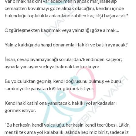
Var olmak hakkını var edebilmenin ancak marjinalleşip
cemaatten kovulmayı göze almak olacağını, kendini içinde
bulunduğu toplulukla anlamlandırabilen kaç kişi başaracak?
Özgürleşmekten kaçınmak veya yalnızlığı göze almak…
Yalnız kaldığında hangi donanımla Hakk’ı ve batılı ayıracak?
İnsan, cevaplayamayacağı sorulardan/kendinden kaçıyor;
aynada yansıyan suçluya bakmaktan korkuyor.
Bu yolculuktan geçmiş, kendi doğrusunu bulmuş ve bunu
samimiyetle yansıtan kişiler görmek istiyor.
Kendi hakikatini ona yansıtacak, hakiki yol arkadaşları
görmek istiyor.
“Bu herkesin kendi yolculuğu, herkesin kendi tecrübesi. Lâkin
menzil tek ama yol kalabalık, aslında hepimiz biriz, sadece iz