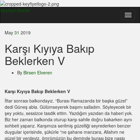
Keyfiyet Mahfili
Toggl
naviga
May
31
2019
Karşı Kıyıya Bakıp
Beklerken V
By
Birsen Elveren
Karşı Kıyıya Bakıp Beklerken V
İftar sonrası balkondayız. “Burası Ramazanda bir başka güzel”
dedi Güneş abla. Gülümseyerek başımı salladım. Söyleyecek bir
şey yoktu, sessizce tasdik ettim. Yazdığım yazıdan da haberi yok.
Biz her zaman balkonda oturup karşı sahile doğru bakarken aynı
sohbeti yaparız. Karşımıza serilmiş güzelliği seyrederken benzer
duygular içerisinde, şükürle “ne şahane manzara, Allahım ne
güzel bir yerdeyiz, ömrümüzün bu deminde burası bize nasip