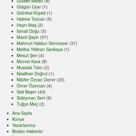
Gülasfi Melan
(9)
Gülgûn Uyar
(1)
Gülnihal Küpeli
(1)
Halime Tezcan
(5)
Hayri Ataş
(2)
İsmail Doğu
(3)
Macit Şayin
(57)
Mahmut Haldun Sönmezer
(37)
Meliha Yıldıran Sarıkaya
(1)
Mesut Şen
(4)
Mürvet Kara
(8)
Mustafa Tatcı
(2)
Neslihan Doğrul
(1)
Nilüfer Özcan Demir
(23)
Ömer Özercan
(4)
Sait Başer
(43)
Süleyman Sert
(9)
Tuğçe Meç
(2)
Ana Sayfa
Künye
Yazarlarımız
Bizden Haberler