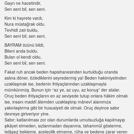
Gayrı ne hacetindir,
Sen seni bil, sen seni.
Kim ki hayrete vardı,
Nura müstağrak oldu.
Tevhidi zatı buldu,
Sen seni bil, sen seni.
BAYRAM özünü bildi,
Bileni anda buldu.
Bulan ol kendi oldu,
Sen seni bil, sen seni.
Fakat ruh ancak beden hapishanesinden kurtulduğu oranda
aslına döner, özlediklerini seyredermiş ya! Beden hakimiyetinden
uzaklaşmak ise, bedenin ihtiyaçlarından uzaklaşmayla
mümkünmüş. Bunun için “az ye, az uyu, az konuş” der atalar.
Oruç beden ihtiyaçlarını en az seviyede tutup onlara hâkim olmak
ise, insanı maddî âlemden uzaklaştırıp mânevî alanımıza
yakınlaştırma gibi bir hususiyeti de olmalı. Oruç deyince sabır
devreye giriveriyor yine.
Sabır; katlanılması zor olan durumlarda umutsuzluğa kapılmayıp
şikâyet etmeden, sızlanmadan dayanma, tahammül gösterme,
telâşsız bekleme, acelecilik etmeme, rûha ve bedene zarar veren