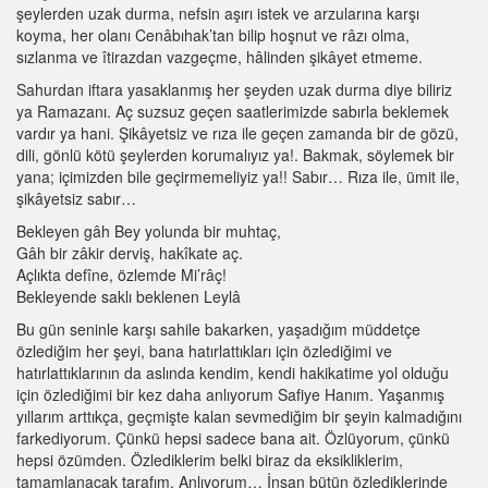
şeylerden uzak durma, nefsin aşırı istek ve arzularına karşı
koyma, her olanı Cenâbıhak’tan bilip hoşnut ve râzı olma,
sızlanma ve îtirazdan vazgeçme, hâlinden şikâyet etmeme.
Sahurdan iftara yasaklanmış her şeyden uzak durma diye biliriz
ya Ramazanı. Aç suzsuz geçen saatlerimizde sabırla beklemek
vardır ya hani. Şikâyetsiz ve rıza ile geçen zamanda bir de gözü,
dili, gönlü kötü şeylerden korumalıyız ya!. Bakmak, söylemek bir
yana; içimizden bile geçirmemeliyiz ya!! Sabır… Rıza ile, ümit ile,
şikâyetsiz sabır…
Bekleyen gâh Bey yolunda bir muhtaç,
Gâh bir zâkir derviş, hakîkate aç.
Açlıkta defîne, özlemde Mi’râç!
Bekleyende saklı beklenen Leylâ
Bu gün seninle karşı sahile bakarken, yaşadığım müddetçe
özlediğim her şeyi, bana hatırlattıkları için özlediğimi ve
hatırlattıklarının da aslında kendim, kendi hakikatime yol olduğu
için özlediğimi bir kez daha anlıyorum Safiye Hanım. Yaşanmış
yıllarım arttıkça, geçmişte kalan sevmediğim bir şeyin kalmadığını
farkediyorum. Çünkü hepsi sadece bana ait. Özlüyorum, çünkü
hepsi özümden. Özlediklerim belki biraz da eksikliklerim,
tamamlanacak tarafım. Anlıyorum… İnsan bütün özlediklerinde