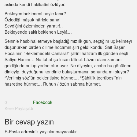
aslında kendi hakikatini özlüyor.
Bekleyen bekleneni neyle tanır?
Özlediği mâşuk hâriçte sanır!
Sevdiğini özleminden yaratır!..
Bekleyende saklı beklenen Leylâ…
Seninle hasbihal etmeye başladığımız ilk gün, seçtiğim üç kelimeyi
düşünürken birden dilime hocamın şiiri geldi kondu. Sait Başer
Hoca’mın “Beklemedeki Canlara!” şiirini hafızam ilk günden seçti
Safiye Hanım… Ne tuhaf şu insan bilinci. Lâzım olanı zamanı
geldiğinde bulup yerine oturtuyor. Ne diyeyim, acaba bu gönülden
dinleyip, duyduğunu kendinle buluşturmanın sonunda mı oluyor?
“Verilmiş söz”ün beklentisine hürmet… “Şâhitlik tecrübesi”nin
hasretine hürmet… Ruhun / özün sabrına hürmet.
0
Facebook
Kere Paylaşıldı
Bir cevap yazın
E-Posta adresiniz yayınlanmayacaktır.