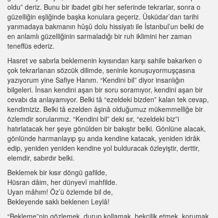
oldu” deriz. Bunu bir ibadet gibi her seferinde tekrarlar, sonra o
güzelliğin eşliğinde başka konulara geçeriz. Üsküdar’dan tarihi
yarımadaya bakmanın hûşû dolu hissiyatı ile İstanbul’un belki de
en anlamlı güzelliğinin sarmaladığı bir ruh iklimini her zaman
teneffüs ederiz.
Hasret ve sabırla beklemenin kıyısından karşı sahile bakarken o
çok tekrarlanan sözcük dilimde, seninle konuşuyormuşçasına
yazıyorum yine Safiye Hanım. “Kendini bil” diyor insanlığın
bilgeleri. İnsan kendini aşan bir soru soramıyor, kendini aşan bir
cevabı da anlayamıyor. Belki tâ “ezeldeki bizden” kalan tek cevap,
kendimiziz. Belki tâ ezelden âşinâ olduğumuz mükemmelliğe bir
özlemdir sorularımız. “Kendini bil” deki sır, “ezeldeki biz”i
hatırlatacak her şeye gönülden bir bakıştır belki. Gönlüne alacak,
gönlünde harmanlayıp şu anda kendine katacak, yeniden idrâk
edip, yeniden yeniden kendine yol bulduracak özleyiştir, derttir,
elemdir, sabırdır belki.
Beklemek bir kısır döngü gafilde,
Hüsran dâim, her dünyevî mahfilde.
Uyan mâhım! Öz’ü özlemde bil de,
Bekleyende saklı beklenen Leylâ!
“Bekleme”nin gözlemek, durup kollamak, bekçilik etmek, korumak,