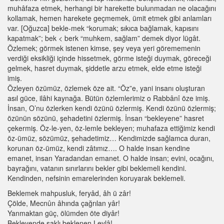
muhâfaza etmek, herhangi bir harekette bulunmadan ne olacağını
kollamak, hemen harekete geçmemek, ümit etmek gibi anlamları
var. [Oğuzca] bekle-mek “korumak; sıkıca bağlamak, kapısını
kapatmak”; bek < berk “muhkem, sağlam” demek diyor lügât.
Özlemek; görmek istenen kimse, şey veya yeri görememenin
verdiği eksikliği içinde hissetmek, görme isteği duymak, göreceği
gelmek, hasret duymak, şiddetle arzu etmek, elde etme isteği
imiş.
Özleyen özümüz, özlemek öze ait. “Öz”e, yani insanı oluşturan
asıl güce, ilâhi kaynağa. Bütün özlemlerimiz o Rabbânî öze imiş.
İnsan, O’nu özlerken kendi özünü özlermiş. Kendi özünü özlermiş;
özünün sözünü, şehadetini özlermiş. İnsan “bekleyene” hasret
çekermiş. Öz-le-yen, öz-lemle bekleyen; muhafaza ettiğimiz kendi
öz-ümüz, sözümüz, şehadetimiz… Kendimizde sağlamca duran,
korunan öz-ümüz, kendi zâtımız…. O halde insan kendine
emanet, insan Yaradandan emanet. O halde insan; evini, ocağını,
bayrağını, vatanın sınırlarını bekler gibi beklemeli kendini.
Kendinden, nefsinin emarelerinden koruyarak beklemeli.
Beklemek mahpusluk, feryâd, âh ü zâr!
Çölde, Mecnûn âhında çağrılan yâr!
Yanmaktan güç, ölümden öte diyâr!
Bekleyende saklı beklenen Leylâ!