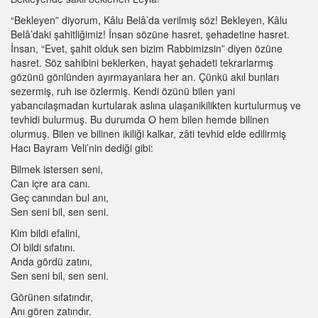
“Bekleyen” diyorum, Kâlu Belâ’da verilmiş söz! Bekleyen, Kâlu
Belâ’daki şahitliğimiz! İnsan sözüne hasret, şehadetine hasret.
İnsan, “Evet, şahit olduk sen bizim Rabbimizsin” diyen özüne
hasret. Söz sahibini beklerken, hayat şehadeti tekrarlarmış
gözünü gönlünden ayırmayanlara her an. Çünkü akıl bunları
sezermiş, ruh ise özlermiş. Kendi özünü bilen yani
yabancılaşmadan kurtularak aslına ulaşanikilikten kurtulurmuş ve
tevhidi bulurmuş. Bu durumda O hem bilen hemde bilinen
olurmuş. Bilen ve bilinen ikiliği kalkar, zâti tevhid elde edilirmiş
Hacı Bayram Veli’nin dediği gibi:
Bilmek istersen seni,
Can içre ara canı.
Geç canından bul anı,
Sen seni bil, sen seni.
Kim bildi efalini,
Ol bildi sıfatını.
Anda gördü zatını,
Sen seni bil, sen seni.
Görünen sıfatındır,
Anı gören zatındır.